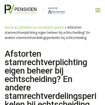
Spring
Door
Spring
Spring
naar
naar
naar
naar
de
de
de
de
hoofdnavigatie
hoofd
eerste
voettekst
inhoud
sidebar
Home
»
Lijfrenten en verzekerd sparen
»
Afstorten
stamrechtverplichting eigen beheer bij echtscheiding? En
andere stamrechtverdelingsperikelen bij echtscheiding
Afstorten
stamrechtverplichting
eigen beheer bij
echtscheiding? En
andere
stamrechtverdelingsperi
kelen bij echtscheiding