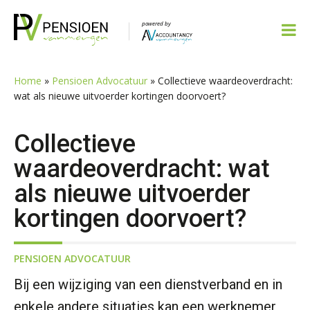
Spring
Door
Spring
Spring
naar
naar
naar
naar
de
de
de
de
hoofdnavigatie
hoofd
eerste
voettekst
inhoud
sidebar
Home
»
Pensioen Advocatuur
»
Collectieve waardeoverdracht:
wat als nieuwe uitvoerder kortingen doorvoert?
Collectieve
waardeoverdracht: wat
als nieuwe uitvoerder
kortingen doorvoert?
PENSIOEN ADVOCATUUR
Bij een wijziging van een dienstverband en in
enkele andere situaties kan een werknemer