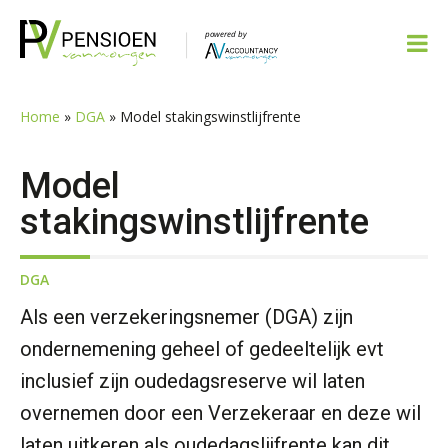
Spring
Door
Spring
Spring
naar
naar
naar
naar
de
de
de
de
hoofdnavigatie
hoofd
eerste
voettekst
inhoud
sidebar
Home
»
DGA
»
Model stakingswinstlijfrente
Model
stakingswinstlijfrente
DGA
Als een verzekeringsnemer (DGA) zijn
ondernemening geheel of gedeeltelijk evt
inclusief zijn oudedagsreserve wil laten
overnemen door een Verzekeraar en deze wil
laten uitkeren als oudedagslijfrente kan dit