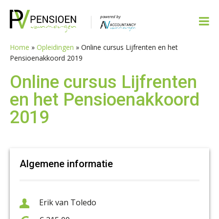
Spring
Door
Spring
Spring
naar
naar
naar
naar
de
de
de
de
hoofdnavigatie
hoofd
eerste
voettekst
Home
»
Opleidingen
»
Online cursus Lijfrenten en het
inhoud
sidebar
Pensioenakkoord 2019
Online cursus Lijfrenten
en het Pensioenakkoord
2019
Algemene informatie
Erik van Toledo