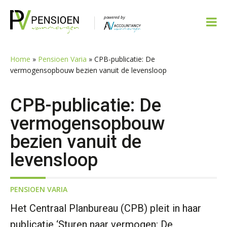
Spring
Door
Spring
Spring
naar
naar
naar
naar
de
de
de
de
hoofdnavigatie
hoofd
eerste
voettekst
inhoud
sidebar
Home
»
Pensioen Varia
»
CPB-publicatie: De
vermogensopbouw bezien vanuit de levensloop
CPB-publicatie: De
vermogensopbouw
bezien vanuit de
levensloop
PENSIOEN VARIA
Het Centraal Planbureau (CPB) pleit in haar
publicatie ‘Sturen naar vermogen: De