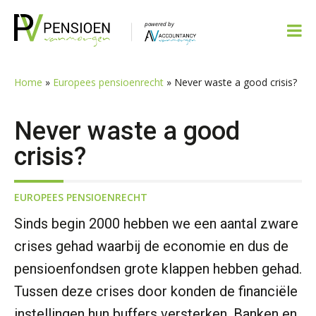
Spring
Door
Spring
Spring
naar
naar
naar
naar
de
de
de
de
hoofdnavigatie
hoofd
eerste
voettekst
inhoud
sidebar
Home
»
Europees pensioenrecht
»
Never waste a good crisis?
Never waste a good
crisis?
EUROPEES PENSIOENRECHT
Sinds begin 2000 hebben we een aantal zware
crises gehad waarbij de economie en dus de
pensioenfondsen grote klappen hebben gehad.
Tussen deze crises door konden de financiële
instellingen hun buffers versterken. Banken en