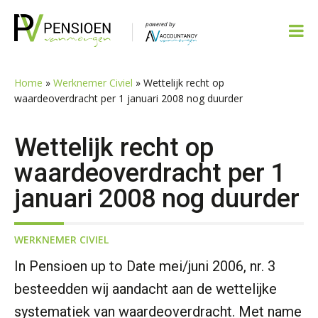
Spring
Door
Spring
Spring
naar
naar
naar
naar
de
de
de
de
hoofdnavigatie
hoofd
eerste
voettekst
inhoud
sidebar
Home
»
Werknemer Civiel
»
Wettelijk recht op
waardeoverdracht per 1 januari 2008 nog duurder
Wettelijk recht op
waardeoverdracht per 1
januari 2008 nog duurder
WERKNEMER CIVIEL
In Pensioen up to Date mei/juni 2006, nr. 3
besteedden wij aandacht aan de wettelijke
systematiek van waardeoverdracht. Met name