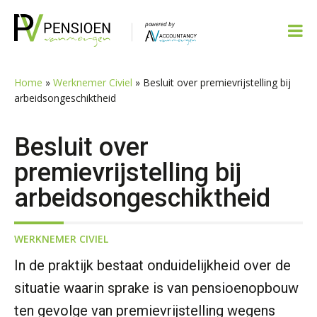
Spring
Door
Spring
Spring
naar
naar
naar
naar
de
de
de
de
hoofdnavigatie
hoofd
eerste
voettekst
inhoud
sidebar
Home
»
Werknemer Civiel
»
Besluit over premievrijstelling bij
arbeidsongeschiktheid
Besluit over
premievrijstelling bij
arbeidsongeschiktheid
WERKNEMER CIVIEL
In de praktijk bestaat onduidelijkheid over de
situatie waarin sprake is van pensioenopbouw
ten gevolge van premievrijstelling wegens