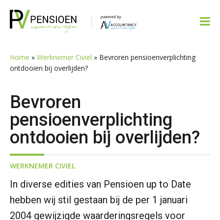
Spring
Door
Spring
Spring
naar
naar
naar
naar
de
de
de
de
hoofdnavigatie
hoofd
eerste
voettekst
inhoud
sidebar
Home
»
Werknemer Civiel
»
Bevroren pensioenverplichting
ontdooien bij overlijden?
Bevroren
pensioenverplichting
ontdooien bij overlijden?
WERKNEMER CIVIEL
In diverse edities van Pensioen up to Date
hebben wij stil gestaan bij de per 1 januari
2004 gewijzigde waarderingsregels voor