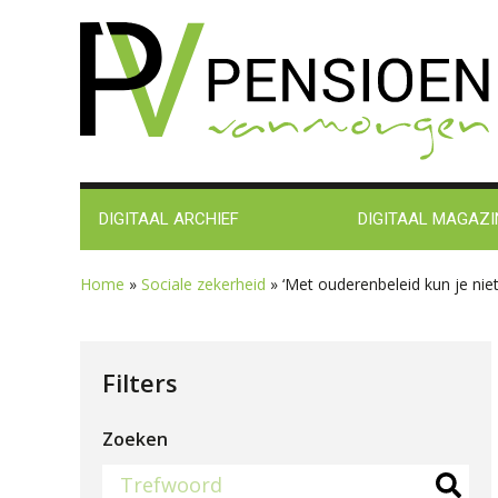
Spring
Door
Spring
Spring
naar
naar
naar
naar
de
de
de
de
hoofdnavigatie
hoofd
eerste
voettekst
inhoud
sidebar
DIGITAAL ARCHIEF
DIGITAAL MAGAZI
Home
»
Sociale zekerheid
»
‘Met ouderenbeleid kun je nie
Filters
Zoeken