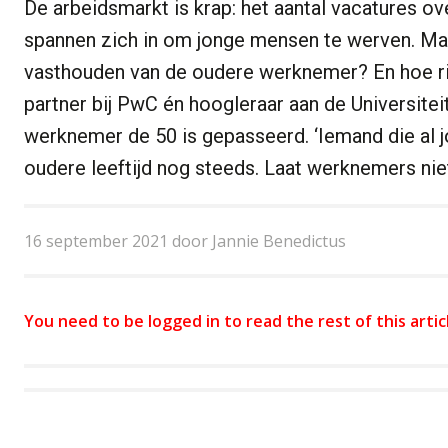
De arbeidsmarkt is krap: het aantal vacatures ove
spannen zich in om jonge mensen te werven. Maa
vasthouden van de oudere werknemer? En hoe rich
partner bij PwC én hoogleraar aan de Universitei
werknemer de 50 is gepasseerd. ‘Iemand die al j
oudere leeftijd nog steeds. Laat werknemers niet
16 september 2021 door Jannie Benedictus
You need to be logged in to read the rest of this artic