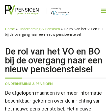
Spring
Door
Spring
Spring
naar
naar
naar
naar
de
de
de
de
hoofdnavigatie
hoofd
eerste
voettekst
inhoud
sidebar
Home
»
Onderneming & Pensioen
»
De rol van het VO en BO
bij de overgang naar een nieuw pensioenstelsel
De rol van het VO en BO
bij de overgang naar een
nieuw pensioenstelsel
ONDERNEMING & PENSIOEN
De afgelopen maanden is er meer informatie
beschikbaar gekomen over de inrichting van
het nieuwe pensioenstelsel. Het nieuwe