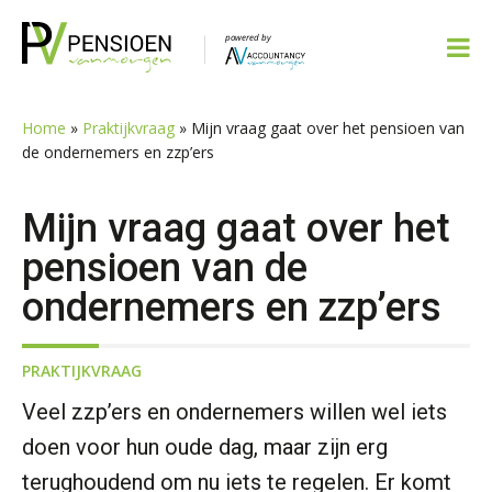
Spring
Door
Spring
Spring
naar
naar
naar
naar
de
de
de
de
hoofdnavigatie
hoofd
eerste
voettekst
inhoud
sidebar
Home
»
Praktijkvraag
»
Mijn vraag gaat over het pensioen van
de ondernemers en zzp’ers
Mijn vraag gaat over het
pensioen van de
ondernemers en zzp’ers
PRAKTIJKVRAAG
Veel zzp’ers en ondernemers willen wel iets
doen voor hun oude dag, maar zijn erg
terughoudend om nu iets te regelen. Er komt