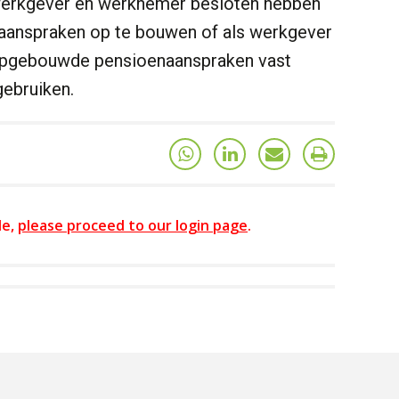
werkgever en werknemer besloten hebben
aanspraken op te bouwen of als werkgever
opgebouwde pensioenaanspraken vast
gebruiken.
le,
please proceed to our login page
.