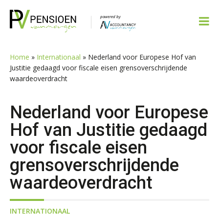
Spring
Door
Spring
Spring
naar
naar
naar
naar
de
de
de
de
hoofdnavigatie
hoofd
eerste
voettekst
inhoud
sidebar
Home
»
Internationaal
»
Nederland voor Europese Hof van
Justitie gedaagd voor fiscale eisen grensoverschrijdende
waardeoverdracht
Nederland voor Europese
Hof van Justitie gedaagd
voor fiscale eisen
grensoverschrijdende
waardeoverdracht
INTERNATIONAAL