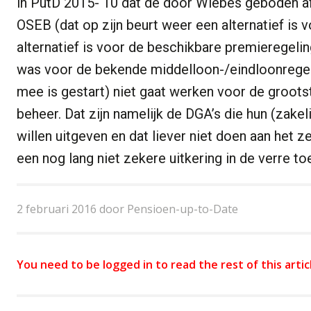
in PutD 2015- 10 dat de door Wiebes geboden af
OSEB (dat op zijn beurt weer een alternatief i
alternatief is voor de beschikbare premieregelin
was voor de bekende middelloon-/eindloonregeli
mee is gestart) niet gaat werken voor de groot
beheer. Dat zijn namelijk de DGA’s die hun (zak
willen uitgeven en dat liever niet doen aan het z
een nog lang niet zekere uitkering in de verre t
2 februari 2016 door Pensioen-up-to-Date
You need to be logged in to read the rest of this artic