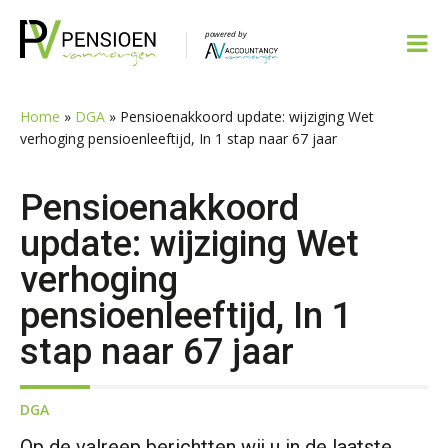
Spring
Door
Spring
Spring
naar
naar
naar
naar
de
de
de
de
hoofdnavigatie
hoofd
eerste
voettekst
inhoud
sidebar
Home
»
DGA
»
Pensioenakkoord update: wijziging Wet
verhoging pensioenleeftijd, In 1 stap naar 67 jaar
Pensioenakkoord
update: wijziging Wet
verhoging
pensioenleeftijd, In 1
stap naar 67 jaar
DGA
Op de valreep berichtten wij u in de laatste