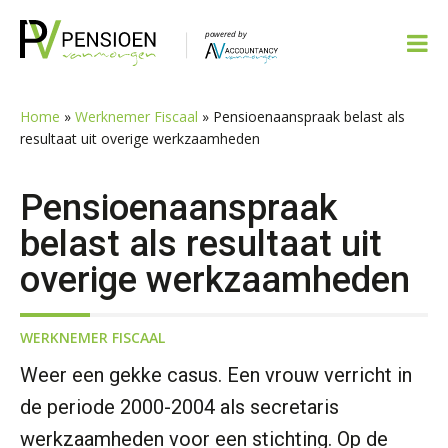
Spring
Door
Spring
Spring
naar
naar
naar
naar
de
de
de
de
hoofdnavigatie
hoofd
eerste
voettekst
inhoud
sidebar
Home
»
Werknemer Fiscaal
»
Pensioenaanspraak belast als
resultaat uit overige werkzaamheden
Pensioenaanspraak
belast als resultaat uit
overige werkzaamheden
WERKNEMER FISCAAL
Weer een gekke casus. Een vrouw verricht in
de periode 2000-2004 als secretaris
werkzaamheden voor een stichting. Op de