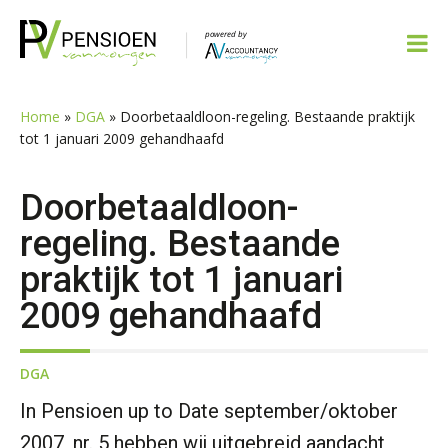
Spring
Door
Spring
Spring
naar
naar
naar
naar
de
de
de
de
hoofdnavigatie
hoofd
eerste
voettekst
inhoud
sidebar
Home
»
DGA
»
Doorbetaaldloon-regeling. Bestaande praktijk
tot 1 januari 2009 gehandhaafd
Doorbetaaldloon-
regeling. Bestaande
praktijk tot 1 januari
2009 gehandhaafd
DGA
In Pensioen up to Date september/oktober
2007, nr. 5 hebben wij uitgebreid aandacht