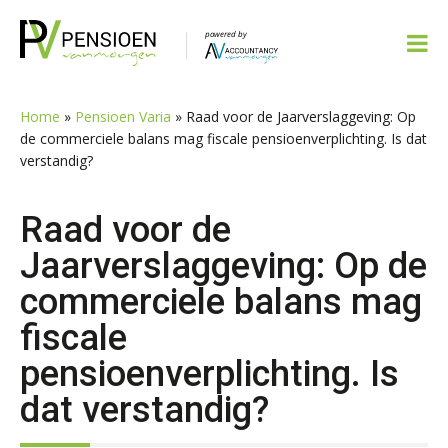
Spring
Door
Spring
Spring
naar
naar
naar
naar
de
de
de
de
hoofdnavigatie
hoofd
eerste
voettekst
inhoud
sidebar
Home
»
Pensioen Varia
»
Raad voor de Jaarverslaggeving: Op
de commerciele balans mag fiscale pensioenverplichting. Is dat
verstandig?
Raad voor de
Jaarverslaggeving: Op de
commerciele balans mag
fiscale
pensioenverplichting. Is
dat verstandig?